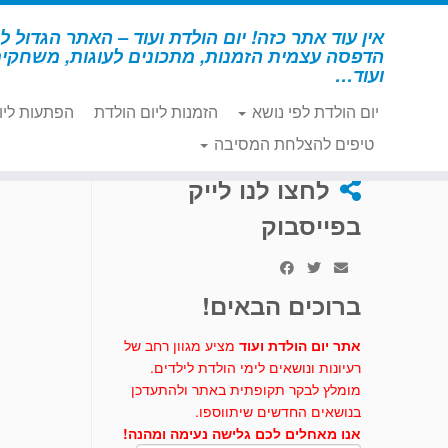
לג
תוכן
אין עוד אתר כזה! יום הולדת ועוד – האתר הגדול לי
הדפסה עצמית הזמנות, מתכונים לעוגות, משחקי
ועוד…
יום הולדת לפי נושא
הזמנות ליום הולדת
הפתעות ליו
דף הבית
»
יצירה
»
אוטובוס להדפסה והרכבה
טיפים להצלחת המסיבה
לחצו לנו לייק
בפייסבוק
ברוכים הבאים!
אתר יום הולדת ועוד
מציע מגוון רחב של
רעיונות ונושאים לימי הולדת לילדים.
מומלץ לבקר תקופתית באתר ולהתעדכן
בנושאים החדשים שיתווספו.
אנו מאחלים לכם גלישה נעימה ומהנה!