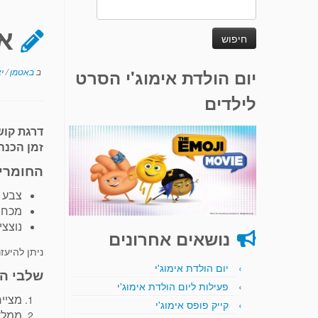
חיפוש:
א
יום הולדת אימוג'י הסרט
ב
באטמן
/
י
לילדים
דרגת קוש
זמן הכנה
החומרי
צבע מ
מכחו
נוצצי
נושאים אחרונים
ניתן להיעז
יום הולדת אימוג'י
שלבי הא
פעילות ליום הולדת אימוג'י
מציי
קייק פופס אימוג'י
ממלא