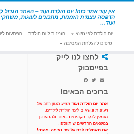
לג
תוכן
אין עוד אתר כזה! יום הולדת ועוד – האתר הגדול לי
הדפסה עצמית הזמנות, מתכונים לעוגות, משחקי
ועוד…
יום הולדת לפי נושא
הזמנות ליום הולדת
הפתעות ליו
דף הבית
»
באטמן
»
איפור פנים באטמן
טיפים להצלחת המסיבה
לחצו לנו לייק
בפייסבוק
ברוכים הבאים!
אתר יום הולדת ועוד
מציע מגוון רחב של
רעיונות ונושאים לימי הולדת לילדים.
מומלץ לבקר תקופתית באתר ולהתעדכן
בנושאים החדשים שיתווספו.
אנו מאחלים לכם גלישה נעימה ומהנה!