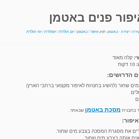
יפור פנים באטמן
צירה
/
יצירה - באטמן
תויג
איפור
/
באטמן
/
יום הולדת
/
יומולדת
/
ימי הולדת
י:
קלה מאוד
:
10 דקות
ם הדרושים:
ים שחור (להשיג בחנויות לאיפור מקצועי ברחבי הארץ)
לים
ם
מסכת באטמן
ר בתבנית
שבאתר.
יפור:
רים את מסגרת המסכה בצבע מים שחור.
ים אותה בצבע מים שחור.