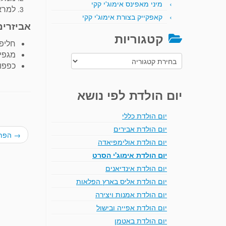
מיני מאפינס אימוג'י קקי
למראה
קאפקייק בצורת אימוג'י קקי
אביזרים
קטגוריות
חליפ
מגפי
קטגוריות
כפפו
יום הולדת לפי נושא
יום הולדת כללי
יום הולדת אבירים
→
הפתע
יום הולדת אולימפיאדה
יום הולדת אימוג'י הסרט
יום הולדת אינדיאנים
יום הולדת אליס בארץ הפלאות
יום הולדת אמנות ויצירה
יום הולדת אפייה ובישול
יום הולדת באטמן