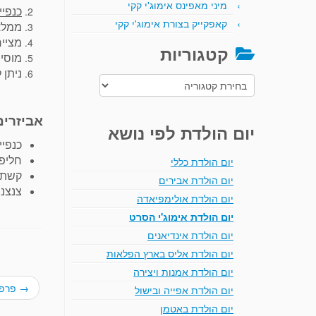
מיני מאפינס אימוג'י קקי
כנפיי
קאפקייק בצורת אימוג'י קקי
ממלאי
מצייר
קטגוריות
מוסיפ
ניתן 
קטגוריות
אביזרים
יום הולדת לפי נושא
כנפיי
חליפ
יום הולדת כללי
קשת 
יום הולדת אבירים
צנצנ
יום הולדת אולימפיאדה
יום הולדת אימוג'י הסרט
יום הולדת אינדיאנים
יום הולדת אליס בארץ הפלאות
יום הולדת אמנות ויצירה
→
פרפר
יום הולדת אפייה ובישול
יום הולדת באטמן