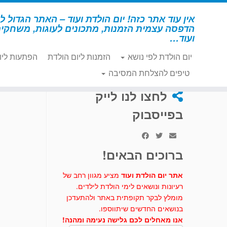
לג
תוכן
אין עוד אתר כזה! יום הולדת ועוד – האתר הגדול לי
הדפסה עצמית הזמנות, מתכונים לעוגות, משחקי
ועוד…
יום הולדת לפי נושא
הזמנות ליום הולדת
הפתעות ליו
דף הבית
»
יצירה
»
איפור פני דבורה
טיפים להצלחת המסיבה
לחצו לנו לייק
בפייסבוק
ברוכים הבאים!
אתר יום הולדת ועוד
מציע מגוון רחב של
רעיונות ונושאים לימי הולדת לילדים.
מומלץ לבקר תקופתית באתר ולהתעדכן
בנושאים החדשים שיתווספו.
אנו מאחלים לכם גלישה נעימה ומהנה!