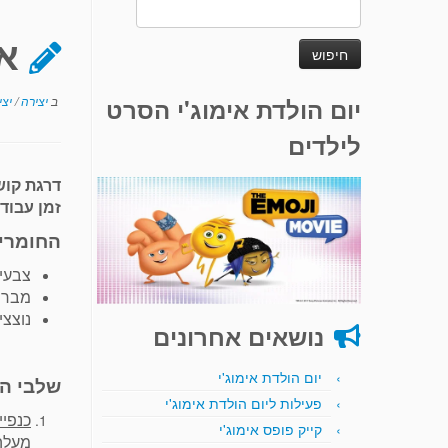
חיפוש:
אי
יום הולדת אימוג'י הסרט
ב
יצירה
/
יצי
לילדים
דרגת קוש
זמן עבוד
החומרי
צבעי 
מברש
נוצצי
נושאים אחרונים
יום הולדת אימוג'י
שלבי הא
פעילות ליום הולדת אימוג'י
כנפיי
קייק פופס אימוג'י
מעלה