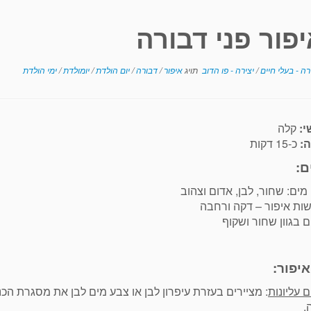
פור פני דבורה
רה - בעלי חיים
/
יצירה - פו הדוב
תויג
איפור
/
דבורה
/
יום הולדת
/
יומולדת
/
ימי הולדת
י:
קלה
ה:
כ-15 דקות
ם:
מים: שחור, לבן, אדום וצהוב
ות איפור – דקה ורחבה
ם בגוון שחור ושקוף
יפור:
ם עליונות
: מציירים בעזרת עיפרון לבן או צבע מים לבן את מסגרת הכנ
.