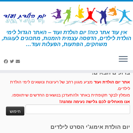
לג
תוכן
אין עוד אתר כזה! יום הולדת ועוד – האתר הגדול לימי
הולדת לילדים, הדפסה עצמית הזמנות, מתכונים לעוגות,
דף הבית
»
יצירה
»
אננס מנייר
משחקים, הפתעות, הפעלות ועוד…
לחצו לנו לייק בפייסבוק
ברוכים הבאים!
אתר יום הולדת ועוד
מציע מגוון רחב של רעיונות ונושאים לימי הולדת
לילדים.
מומלץ לבקר תקופתית באתר ולהתעדכן בנושאים החדשים שיתווספו.
אנו מאחלים לכם גלישה נעימה ומהנה!
חיפוש:
יום הולדת אימוג'י הסרט לילדים