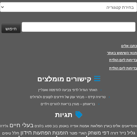
טגוריות
יפוש:
כתבו אלינו
תנאי השימוש באתר
בדיחות ליום הולדת
בדיחות ליום הולדת
קישורים מומלצים
האתר הגדול לדפי צביעה להדפסה ואונליין
טריוויה קידס – מבחר ענק של חידונים לקטנים ולגדולים
בריאותון – מגזין בריאות להורים וילדים
תגיות
בעלי חיים
אינדיאנים
אליס בארץ הפלאות
אמנות
אפייה
באטמן
בוב ספוג
בלונים
גלידה
חידון
הפתעות
דפי משחק
הזמנות
גליל נייר
דורה
הארי פוטר
חלל
טיפים