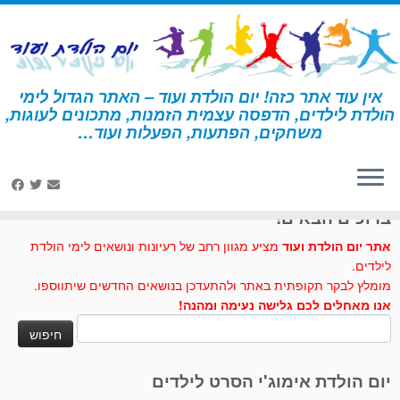
לג
תוכן
אין עוד אתר כזה! יום הולדת ועוד – האתר הגדול לימי
הולדת לילדים, הדפסה עצמית הזמנות, מתכונים לעוגות,
דף הבית
»
יצירה
»
בית בובות מ…קופסת נעליים
משחקים, הפתעות, הפעלות ועוד…
לחצו לנו לייק בפייסבוק
ברוכים הבאים!
אתר יום הולדת ועוד
מציע מגוון רחב של רעיונות ונושאים לימי הולדת
לילדים.
מומלץ לבקר תקופתית באתר ולהתעדכן בנושאים החדשים שיתווספו.
אנו מאחלים לכם גלישה נעימה ומהנה!
חיפוש:
יום הולדת אימוג'י הסרט לילדים