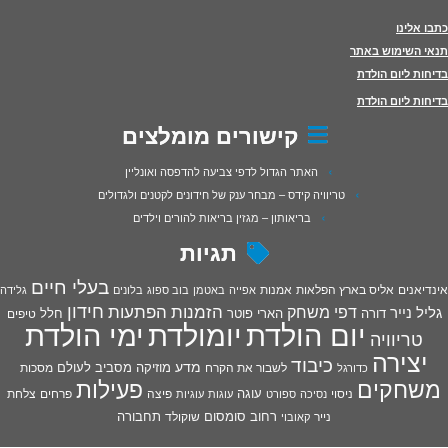
כתבו אלינו
תנאי השימוש באתר
בדיחות ליום הולדת
בדיחות ליום הולדת
קישורים מומלצים
האתר הגדול לדפי צביעה להדפסה ואונליין
טריוויה קידס – מבחר ענק של חידונים לקטנים ולגדולים
בריאותון – מגזין בריאות להורים וילדים
תגיות
בעלי חיים
אינדיאנים
אליס בארץ הפלאות
אמנות
אפייה
באטמן
בוב ספוג
בלונים
גלידה
חידון
הפתעות
דפי משחק
הזמנות
גליל נייר
דורה
הארי פוטר
חלל
טיפים
יום הולדת
יומולדת
ימי הולדת
טריוויה
יצירה
כיבוד
מדע
מוזיקה
מסביב לעולם
מסכות
לשבור את הקרח
כדורגל
פעילות
משחקים
עוגה
פיצה
פרחים
צלחת
ניסוי
נסיכה
ספורט
עוגות
עוגיות
רחוב סומסום
תחבורה
נייר
שוקולד
קאובוי