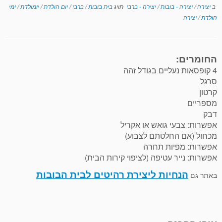
ב
יצירה
/
יצירה - בובות
/
יצירה - ברבי
תויג
בית בובות
/
ברבי
/
יום הולדת
/
יומולדת
/
ימי
הולדת
/
יצירה
החומרים:
4 קופסאות נעליים בגודל זהה
סרגל
קרטון
מספריים
דבק
אפשרות: צבעי גואש או אקריל
מכחול (אם החלטתם לצבוע)
אפשרות: מפיות תחרה
אפשרות: נייר עטיפה (לציפוי קירות הבית)
הנחיות ליצירת רהיטים לבית הבובות
באתר גם