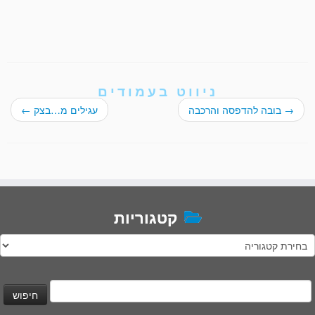
ניווט בעמודים
→
בובה להדפסה והרכבה
עגילים מ…בצק
←
קטגוריות
טגוריות
יפוש: