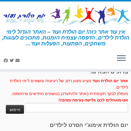
לג
תוכן
אין עוד אתר כזה! יום הולדת ועוד – האתר הגדול לימי
הולדת לילדים, הדפסה עצמית הזמנות, מתכונים לעוגות,
דף הבית
»
יצירה
»
דגל אולימפי
משחקים, הפתעות, הפעלות ועוד…
לחצו לנו לייק בפייסבוק
ברוכים הבאים!
אתר יום הולדת ועוד
מציע מגוון רחב של רעיונות ונושאים לימי הולדת
לילדים.
מומלץ לבקר תקופתית באתר ולהתעדכן בנושאים החדשים שיתווספו.
אנו מאחלים לכם גלישה נעימה ומהנה!
חיפוש:
יום הולדת אימוג'י הסרט לילדים