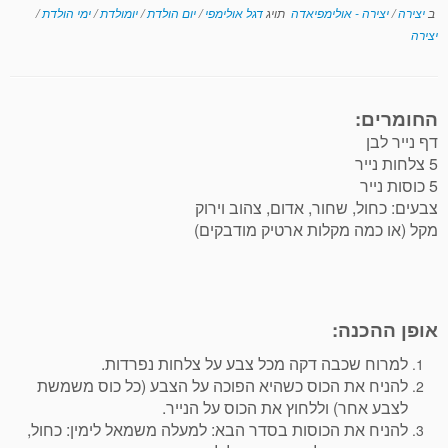
ב
יצירה
/
יצירה - אולימפיאדה
תויג
דגל אולימפי
/
יום הולדת
/
יומולדת
/
ימי הולדת
/
יצירה
החומרים:
דף נייר לבן
5 צלחות נייר
5 כוסות נייר
צבעים: כחול, שחור, אדום, צהוב וירוק
מקל (או כמה מקלות ארטיק מודבקים)
אופן ההכנה:
למרוח שכבה דקה מכל צבע על צלחות נפרדות.
להניח את הכוס כשהיא הפוכה על הצבע (כל כוס משמשת
לצבע אחר) וללחוץ את הכוס על הנייר.
להניח את הכוסות בסדר הבא: למעלה משמאל לימין: כחול,