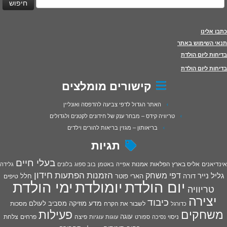
כתבו אלינו
תנאי השימוש באתר
בדיחות ליום הולדת
בדיחות ליום הולדת
קישורים מומלצים
האתר הגדול לדפי צביעה להדפסה ואונליין
טריוויה קידס – מבחר ענק של חידונים לקטנים ולגדולים
בריאותון – מגזין בריאות להורים וילדים
תגיות
בעלי חיים
אינדיאנים
אליס בארץ הפלאות
אמנות
אפייה
באטמן
בוב ספוג
בלונים
גלידה
חידון
הפתעות
דפי משחק
הזמנות
גליל נייר
דורה
הארי פוטר
חלל
טיפים
יום הולדת
יומולדת
ימי הולדת
טריוויה
יצירה
כיבוד
מדע
מוזיקה
מסביב לעולם
מסכות
לשבור את הקרח
כדורגל
פעילות
משחקים
עוגה
פיצה
פרחים
צלחת
ניסוי
נסיכה
ספורט
עוגות
עוגיות