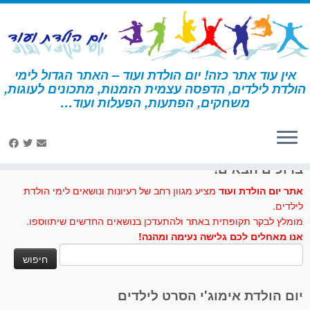
לג
תוכן
אין עוד אתר כזה! יום הולדת ועוד – האתר הגדול לימי
הולדת לילדים, הדפסה עצמית הזמנות, מתכונים לעוגות,
דף הבית
»
יצירה
»
דינוזאור מצלחת נייר
משחקים, הפתעות, הפעלות ועוד…
לחצו לנו לייק בפייסבוק
ברוכים הבאים!
אתר יום הולדת ועוד
מציע מגוון רחב של רעיונות ונושאים לימי הולדת
לילדים.
מומלץ לבקר תקופתית באתר ולהתעדכן בנושאים החדשים שיתווספו.
אנו מאחלים לכם גלישה נעימה ומהנה!
חיפוש:
יום הולדת אימוג'י הסרט לילדים