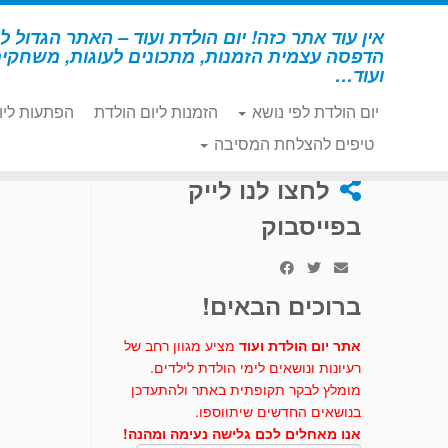
לג
תוכן
אין עוד אתר כזה! יום הולדת ועוד – האתר הגדול לי
הדפסה עצמית הזמנות, מתכונים לעוגות, משחקי
ועוד…
יום הולדת לפי נושא
הזמנות ליום הולדת
הפתעות ליו
דף הבית
»
ספורט
»
פעילות ומשחקים - ספורט
»
דפי משחק לי
טיפים להצלחת המסיבה
לחצו לנו לייק
בפייסבוק
ברוכים הבאים!
אתר יום הולדת ועוד
מציע מגוון רחב של
רעיונות ונושאים לימי הולדת לילדים.
מומלץ לבקר תקופתית באתר ולהתעדכן
בנושאים החדשים שיתווספו.
אנו מאחלים לכם גלישה נעימה ומהנה!