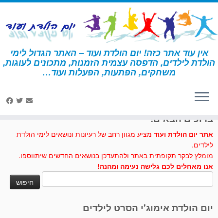
לג
תוכן
אין עוד אתר כזה! יום הולדת ועוד – האתר הגדול לימי
הולדת לילדים, הדפסה עצמית הזמנות, מתכונים לעוגות,
דף הבית
»
דפי צביעה
»
דפי-צביעה-בוב-ספוג
משחקים, הפתעות, הפעלות ועוד…
לחצו לנו לייק בפייסבוק
ברוכים הבאים!
אתר יום הולדת ועוד
מציע מגוון רחב של רעיונות ונושאים לימי הולדת
לילדים.
מומלץ לבקר תקופתית באתר ולהתעדכן בנושאים החדשים שיתווספו.
אנו מאחלים לכם גלישה נעימה ומהנה!
חיפוש:
יום הולדת אימוג'י הסרט לילדים