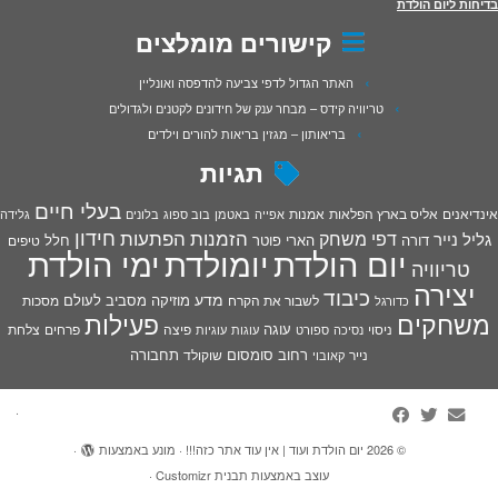
בדיחות ליום הולדת
קישורים מומלצים
האתר הגדול לדפי צביעה להדפסה ואונליין
טריוויה קידס – מבחר ענק של חידונים לקטנים ולגדולים
בריאותון – מגזין בריאות להורים וילדים
תגיות
בעלי חיים
אינדיאנים
אליס בארץ הפלאות
אמנות
אפייה
באטמן
בוב ספוג
בלונים
גלידה
חידון
הפתעות
דפי משחק
הזמנות
גליל נייר
דורה
הארי פוטר
חלל
טיפים
יום הולדת
יומולדת
ימי הולדת
טריוויה
יצירה
כיבוד
מדע
מוזיקה
מסביב לעולם
מסכות
לשבור את הקרח
כדורגל
פעילות
משחקים
עוגה
פיצה
פרחים
צלחת
ניסוי
נסיכה
ספורט
עוגות
עוגיות
רחוב סומסום
תחבורה
נייר
שוקולד
קאובוי
·
© 2026
יום הולדת ועוד | אין עוד אתר כזה!!!
·
מונע באמצעות
·
עוצב באמצעות
תבנית Customizr
·