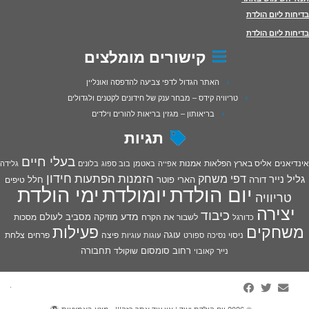
בדיחות ליום הולדת
בדיחות ליום הולדת
קישורים מומלצים
האתר הגדול לדפי צביעה להדפסה ואונליין
טריוויה קידס – מבחר ענק של חידונים לקטנים ולגדולים
בריאותון – מגזין בריאות להורים וילדים
תגיות
בעלי חיים
אינדיאנים
אליס בארץ הפלאות
אמנות
אפייה
באטמן
בוב ספוג
בלונים
גלידה
חידון
הפתעות
דפי משחק
הזמנות
גליל נייר
דורה
הארי פוטר
חלל
טיפים
יום הולדת
יומולדת
ימי הולדת
טריוויה
יצירה
כיבוד
מדע
מוזיקה
מסביב לעולם
מסכות
לשבור את הקרח
כדורגל
פעילות
משחקים
עוגה
פיצה
פרחים
צלחת
ניסוי
נסיכה
ספורט
עוגות
עוגיות
רחוב סומסום
תחבורה
נייר
שוקולד
קאובוי
·