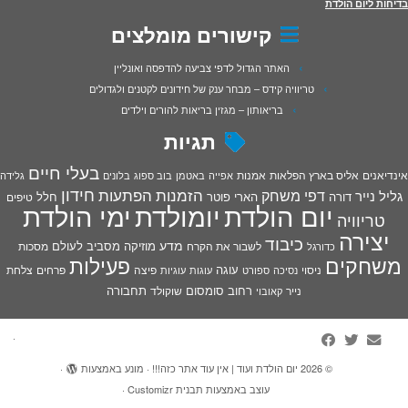
בדיחות ליום הולדת
קישורים מומלצים
האתר הגדול לדפי צביעה להדפסה ואונליין
טריוויה קידס – מבחר ענק של חידונים לקטנים ולגדולים
בריאותון – מגזין בריאות להורים וילדים
תגיות
בעלי חיים
אינדיאנים
אליס בארץ הפלאות
אמנות
אפייה
באטמן
בוב ספוג
בלונים
גלידה
חידון
הפתעות
דפי משחק
הזמנות
גליל נייר
דורה
הארי פוטר
חלל
טיפים
יום הולדת
יומולדת
ימי הולדת
טריוויה
יצירה
כיבוד
מדע
מוזיקה
מסביב לעולם
מסכות
לשבור את הקרח
כדורגל
פעילות
משחקים
עוגה
פיצה
פרחים
צלחת
ניסוי
נסיכה
ספורט
עוגות
עוגיות
רחוב סומסום
תחבורה
נייר
שוקולד
קאובוי
·
© 2026
יום הולדת ועוד | אין עוד אתר כזה!!!
·
מונע באמצעות
·
עוצב באמצעות
תבנית Customizr
·