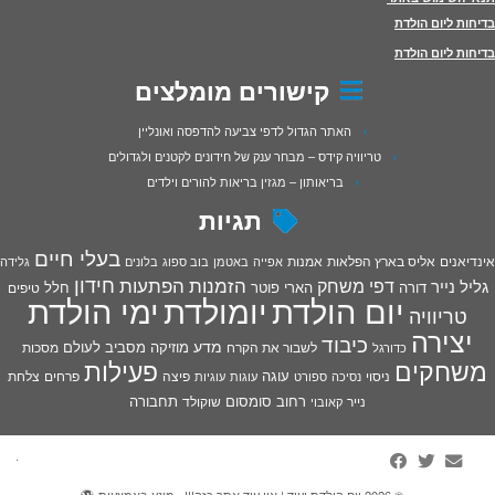
בדיחות ליום הולדת
בדיחות ליום הולדת
קישורים מומלצים
האתר הגדול לדפי צביעה להדפסה ואונליין
טריוויה קידס – מבחר ענק של חידונים לקטנים ולגדולים
בריאותון – מגזין בריאות להורים וילדים
תגיות
בעלי חיים
אינדיאנים
אליס בארץ הפלאות
אמנות
אפייה
באטמן
בוב ספוג
בלונים
גלידה
חידון
הפתעות
דפי משחק
הזמנות
גליל נייר
דורה
הארי פוטר
חלל
טיפים
יום הולדת
יומולדת
ימי הולדת
טריוויה
יצירה
כיבוד
מדע
מוזיקה
מסביב לעולם
מסכות
לשבור את הקרח
כדורגל
פעילות
משחקים
עוגה
פיצה
פרחים
צלחת
ניסוי
נסיכה
ספורט
עוגות
עוגיות
רחוב סומסום
תחבורה
נייר
שוקולד
קאובוי
·