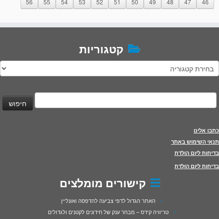
56
55
54
53
52
51
50
49
48
47
46
קטגוריות
טגוריות
יפוש:
כתבו אלינו
תנאי השימוש באתר
בדיחות ליום הולדת
בדיחות ליום הולדת
קישורים מומלצים
האתר הגדול לדפי צביעה להדפסה ואונליין
טריוויה קידס – מבחר ענק של חידונים לקטנים ולגדולים