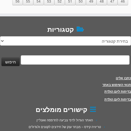
56
55
54
53
52
51
50
49
48
47
46
קטגוריות
טגוריות
יפוש:
כתבו אלינו
תנאי השימוש באתר
בדיחות ליום הולדת
בדיחות ליום הולדת
קישורים מומלצים
האתר הגדול לדפי צביעה להדפסה ואונליין
טריוויה קידס – מבחר ענק של חידונים לקטנים ולגדולים