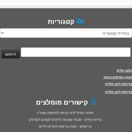
קטגוריות
טגוריות
יפוש:
כתבו אלינו
תנאי השימוש באתר
בדיחות ליום הולדת
בדיחות ליום הולדת
קישורים מומלצים
האתר הגדול לדפי צביעה להדפסה ואונליין
טריוויה קידס – מבחר ענק של חידונים לקטנים ולגדולים
בריאותון – מגזין בריאות להורים וילדים