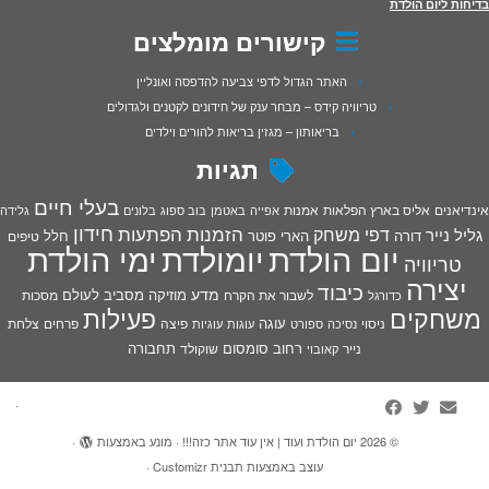
בדיחות ליום הולדת
קישורים מומלצים
האתר הגדול לדפי צביעה להדפסה ואונליין
טריוויה קידס – מבחר ענק של חידונים לקטנים ולגדולים
בריאותון – מגזין בריאות להורים וילדים
תגיות
בעלי חיים
אינדיאנים
אליס בארץ הפלאות
אמנות
אפייה
באטמן
בוב ספוג
בלונים
גלידה
חידון
הפתעות
דפי משחק
הזמנות
גליל נייר
דורה
הארי פוטר
חלל
טיפים
יום הולדת
יומולדת
ימי הולדת
טריוויה
יצירה
כיבוד
מדע
מוזיקה
מסביב לעולם
מסכות
לשבור את הקרח
כדורגל
פעילות
משחקים
עוגה
פיצה
פרחים
צלחת
ניסוי
נסיכה
ספורט
עוגות
עוגיות
רחוב סומסום
תחבורה
נייר
שוקולד
קאובוי
·
© 2026
יום הולדת ועוד | אין עוד אתר כזה!!!
·
מונע באמצעות
·
עוצב באמצעות
תבנית Customizr
·