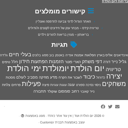
בדיחות ליום הולדת
קישורים מומלצים
האתר הגדול לדפי צביעה להדפסה ואונליין
טריוויה קידס – מבחר ענק של חידונים לקטנים ולגדולים
בריאותון – מגזין בריאות להורים וילדים
תגיות
בעלי חיים
אינדיאנים
אליס בארץ הפלאות
אמנות
אפייה
באטמן
בוב ספוג
בלונים
גלידה
חידון
הפתעות
דפי משחק
הזמנות
גליל נייר
דורה
הארי פוטר
חלל
טיפים
יום הולדת
יומולדת
ימי הולדת
טריוויה
יצירה
כיבוד
מדע
מוזיקה
מסביב לעולם
מסכות
לשבור את הקרח
כדורגל
פעילות
משחקים
עוגה
פיצה
פרחים
צלחת
ניסוי
נסיכה
ספורט
עוגות
עוגיות
רחוב סומסום
תחבורה
נייר
שוקולד
קאובוי
·
© 2026
יום הולדת ועוד | אין עוד אתר כזה!!!
·
מונע באמצעות
·
עוצב באמצעות
תבנית Customizr
·