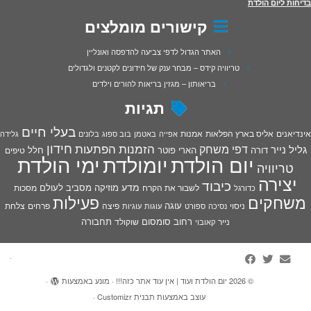
בדיחות ליום הולדת
קישורים מומלצים
האתר הגדול לדפי צביעה להדפסה ואונליין
טריוויה קידס – מבחר ענק של חידונים לקטנים ולגדולים
בריאותון – מגזין בריאות להורים וילדים
תגיות
בעלי חיים
אינדיאנים
אליס בארץ הפלאות
אמנות
אפייה
באטמן
בוב ספוג
בלונים
גלידה
חידון
הפתעות
דפי משחק
הזמנות
גליל נייר
דורה
הארי פוטר
חלל
טיפים
יום הולדת
יומולדת
ימי הולדת
טריוויה
יצירה
כיבוד
מדע
מוזיקה
מסביב לעולם
מסכות
לשבור את הקרח
כדורגל
פעילות
משחקים
עוגה
פיצה
פרחים
צלחת
ניסוי
נסיכה
ספורט
עוגות
עוגיות
רחוב סומסום
תחבורה
נייר
שוקולד
קאובוי
·
© 2026
יום הולדת ועוד | אין עוד אתר כזה!!!
·
מונע באמצעות
·
עוצב באמצעות
תבנית Customizr
·