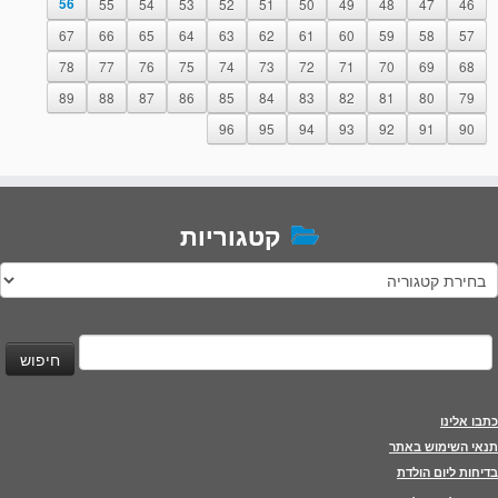
56
55
54
53
52
51
50
49
48
47
46
67
66
65
64
63
62
61
60
59
58
57
78
77
76
75
74
73
72
71
70
69
68
89
88
87
86
85
84
83
82
81
80
79
96
95
94
93
92
91
90
קטגוריות
טגוריות
יפוש:
כתבו אלינו
תנאי השימוש באתר
בדיחות ליום הולדת