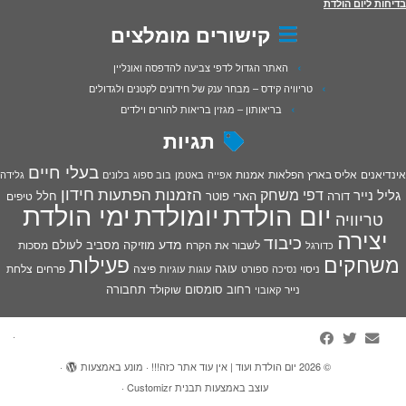
בדיחות ליום הולדת
קישורים מומלצים
האתר הגדול לדפי צביעה להדפסה ואונליין
טריוויה קידס – מבחר ענק של חידונים לקטנים ולגדולים
בריאותון – מגזין בריאות להורים וילדים
תגיות
בעלי חיים
אינדיאנים
אליס בארץ הפלאות
אמנות
אפייה
באטמן
בוב ספוג
בלונים
גלידה
חידון
הפתעות
דפי משחק
הזמנות
גליל נייר
דורה
הארי פוטר
חלל
טיפים
יום הולדת
יומולדת
ימי הולדת
טריוויה
יצירה
כיבוד
מדע
מוזיקה
מסביב לעולם
מסכות
לשבור את הקרח
כדורגל
פעילות
משחקים
עוגה
פיצה
פרחים
צלחת
ניסוי
נסיכה
ספורט
עוגות
עוגיות
רחוב סומסום
תחבורה
נייר
שוקולד
קאובוי
·
© 2026
יום הולדת ועוד | אין עוד אתר כזה!!!
·
מונע באמצעות
·
עוצב באמצעות
תבנית Customizr
·