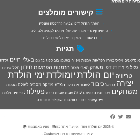
בדיחות ליום הולדת
קישורים מומלצים
האתר הגדול לדפי צביעה להדפסה ואונליין
טריוויה קידס – מבחר ענק של חידונים לקטנים ולגדולים
בריאותון – מגזין בריאות להורים וילדים
תגיות
בעלי חיים
אינדיאנים
אליס בארץ הפלאות
אמנות
אפייה
באטמן
בוב ספוג
בלונים
גלידה
חידון
הפתעות
דפי משחק
הזמנות
גליל נייר
דורה
הארי פוטר
חלל
טיפים
יום הולדת
יומולדת
ימי הולדת
טריוויה
יצירה
כיבוד
מדע
מוזיקה
מסביב לעולם
מסכות
לשבור את הקרח
כדורגל
פעילות
משחקים
עוגה
פיצה
פרחים
צלחת
ניסוי
נסיכה
ספורט
עוגות
עוגיות
רחוב סומסום
תחבורה
נייר
שוקולד
קאובוי
·
© 2026
יום הולדת ועוד | אין עוד אתר כזה!!!
·
מונע באמצעות
·
עוצב באמצעות
תבנית Customizr
·