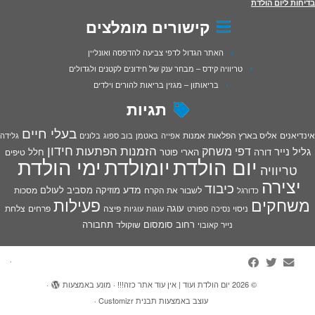
בדיחות ליום הולדת
קישורים מומלצים
האתר הגדול לדפי צביעה להדפסה ואונליין
טריוויה קידס – מבחר ענק של חידונים לקטנים ולגדולים
בריאותון – מגזין בריאות להורים וילדים
תגיות
בעלי חיים
אינדיאנים
אליס בארץ הפלאות
אמנות
אפייה
באטמן
בוב ספוג
בלונים
גלידה
חידון
הפתעות
דפי משחק
הזמנות
גליל נייר
דורה
הארי פוטר
חלל
טיפים
יום הולדת
יומולדת
ימי הולדת
טריוויה
יצירה
כיבוד
מדע
מוזיקה
מסביב לעולם
מסכות
לשבור את הקרח
כדורגל
פעילות
משחקים
עוגה
פיצה
פרחים
צלחת
ניסוי
נסיכה
ספורט
עוגות
עוגיות
רחוב סומסום
תחבורה
נייר
שוקולד
קאובוי
·
© 2026
יום הולדת ועוד | אין עוד אתר כזה!!!
·
מונע באמצעות
·
עוצב באמצעות
תבנית Customizr
·