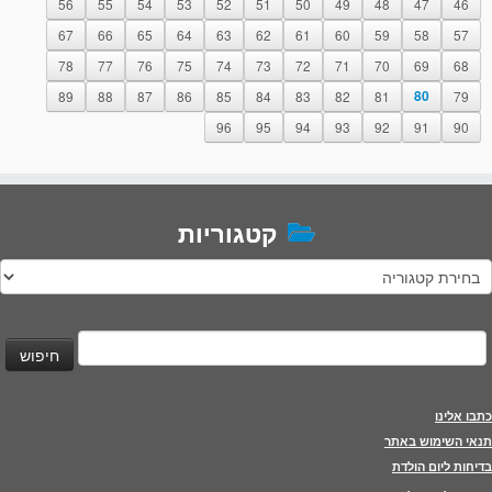
56
55
54
53
52
51
50
49
48
47
46
67
66
65
64
63
62
61
60
59
58
57
78
77
76
75
74
73
72
71
70
69
68
89
88
87
86
85
84
83
82
81
80
79
96
95
94
93
92
91
90
קטגוריות
טגוריות
יפוש:
כתבו אלינו
תנאי השימוש באתר
בדיחות ליום הולדת