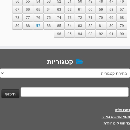
56
55
54
53
52
51
50
49
48
47
46
67
66
65
64
63
62
61
60
59
58
57
78
77
76
75
74
73
72
71
70
69
68
89
88
87
86
85
84
83
82
81
80
79
96
95
94
93
92
91
90
קטגוריות
טגוריות
יפוש:
כתבו אלינו
תנאי השימוש באתר
בדיחות ליום הולדת