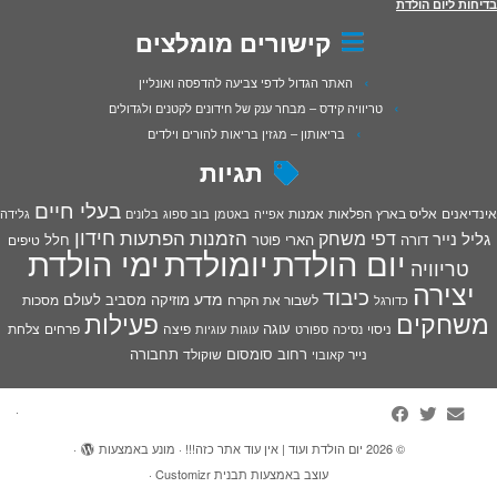
בדיחות ליום הולדת
קישורים מומלצים
האתר הגדול לדפי צביעה להדפסה ואונליין
טריוויה קידס – מבחר ענק של חידונים לקטנים ולגדולים
בריאותון – מגזין בריאות להורים וילדים
תגיות
בעלי חיים
אינדיאנים
אליס בארץ הפלאות
אמנות
אפייה
באטמן
בוב ספוג
בלונים
גלידה
חידון
הפתעות
דפי משחק
הזמנות
גליל נייר
דורה
הארי פוטר
חלל
טיפים
יום הולדת
יומולדת
ימי הולדת
טריוויה
יצירה
כיבוד
מדע
מוזיקה
מסביב לעולם
מסכות
לשבור את הקרח
כדורגל
פעילות
משחקים
עוגה
פיצה
פרחים
צלחת
ניסוי
נסיכה
ספורט
עוגות
עוגיות
רחוב סומסום
תחבורה
נייר
שוקולד
קאובוי
·
© 2026
יום הולדת ועוד | אין עוד אתר כזה!!!
·
מונע באמצעות
·
עוצב באמצעות
תבנית Customizr
·