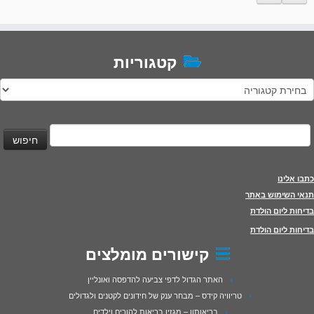
קטגוריות
טגוריות
יפוש:
כתבו אלינו
תנאי השימוש באתר
בדיחות ליום הולדת
בדיחות ליום הולדת
קישורים מומלצים
האתר הגדול לדפי צביעה להדפסה ואונליין
טריוויה קידס – מבחר ענק של חידונים לקטנים ולגדולים
בריאותון – מגזין בריאות להורים וילדים