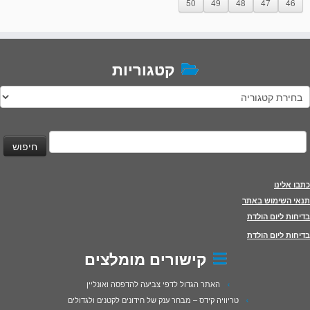
50
49
48
47
46
קטגוריות
טגוריות
יפוש:
כתבו אלינו
תנאי השימוש באתר
בדיחות ליום הולדת
בדיחות ליום הולדת
קישורים מומלצים
האתר הגדול לדפי צביעה להדפסה ואונליין
טריוויה קידס – מבחר ענק של חידונים לקטנים ולגדולים