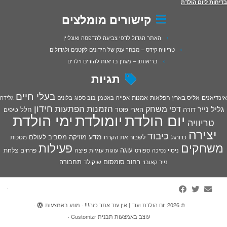
בדיחות ליום הולדת
קישורים מומלצים
האתר הגדול לדפי צביעה להדפסה ואונליין
טריוויה קידס – מבחר ענק של חידונים לקטנים ולגדולים
בריאותון – מגזין בריאות להורים וילדים
תגיות
בעלי חיים
אינדיאנים
אליס בארץ הפלאות
אמנות
אפייה
באטמן
בוב ספוג
בלונים
גלידה
חידון
הפתעות
דפי משחק
הזמנות
גליל נייר
דורה
הארי פוטר
חלל
טיפים
יום הולדת
יומולדת
ימי הולדת
טריוויה
יצירה
כיבוד
מדע
מוזיקה
מסביב לעולם
מסכות
לשבור את הקרח
כדורגל
פעילות
משחקים
עוגה
פיצה
פרחים
צלחת
ניסוי
נסיכה
ספורט
עוגות
עוגיות
רחוב סומסום
תחבורה
נייר
שוקולד
קאובוי
·
© 2026
יום הולדת ועוד | אין עוד אתר כזה!!!
·
מונע באמצעות
·
עוצב באמצעות
תבנית Customizr
·