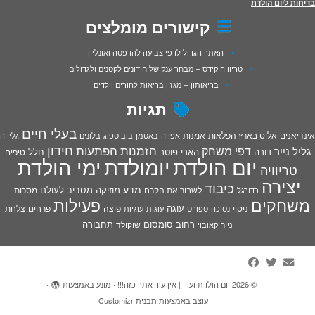
בדיחות ליום הולדת
קישורים מומלצים
האתר הגדול לדפי צביעה להדפסה ואונליין
טריוויה קידס – מבחר ענק של חידונים לקטנים ולגדולים
בריאותון – מגזין בריאות להורים וילדים
תגיות
בעלי חיים
אינדיאנים
אליס בארץ הפלאות
אמנות
אפייה
באטמן
בוב ספוג
בלונים
גלידה
חידון
הפתעות
דפי משחק
הזמנות
גליל נייר
דורה
הארי פוטר
חלל
טיפים
יום הולדת
יומולדת
ימי הולדת
טריוויה
יצירה
כיבוד
מדע
מוזיקה
מסביב לעולם
מסכות
לשבור את הקרח
כדורגל
פעילות
משחקים
עוגה
פיצה
פרחים
צלחת
ניסוי
נסיכה
ספורט
עוגות
עוגיות
רחוב סומסום
תחבורה
נייר
שוקולד
קאובוי
·
© 2026
יום הולדת ועוד | אין עוד אתר כזה!!!
·
מונע באמצעות
·
עוצב באמצעות
תבנית Customizr
·