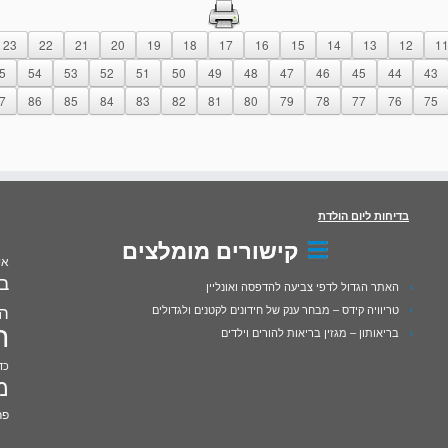
23
22
21
20
19
18
17
16
15
14
13
12
1
5
54
53
52
51
50
49
48
47
46
45
44
43
7
86
85
84
83
82
81
80
79
78
77
76
75
בדיחות ליום הולדת
קישורים מומלצים
אי
בע
האתר הגדול לדפי צביעה להדפסה ואונליין
הז
טריוויה קידס – מבחר ענק של חידונים לקטנים ולגדולים
ה
בריאותון – מגזין בריאות להורים וילדים
כד
מ
פר