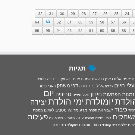
32
31
30
29
28
27
26
25
24
64
63
62
61
60
59
58
57
56
5
96
95
94
93
92
91
90
89
88
8
תגיות
נדיאנים
אליס בארץ הפלאות
אמנות
אפייה
באטמן
בוב ספוג
בלונים
לי חיים
דפי משחק
גליל נייר
דורה
הארי פוטר
גלידה
יום
חידון
טריוויה
הפתעות
מנות
חלל
טיפים
ולדת
יומולדת
ימי הולדת
יצירה
כיבוד
מדע
מוזיקה
מסביב לעולם
מסכות
לשבור את הקרח
ורגל
פעילות
שחקים
עוגה
פיצה
ניסוי
נסיכה
ספורט
עוגות
עוגיות
רחוב סומסום
תחבורה
חים
צלחת נייר
שוקולד
קאובוי