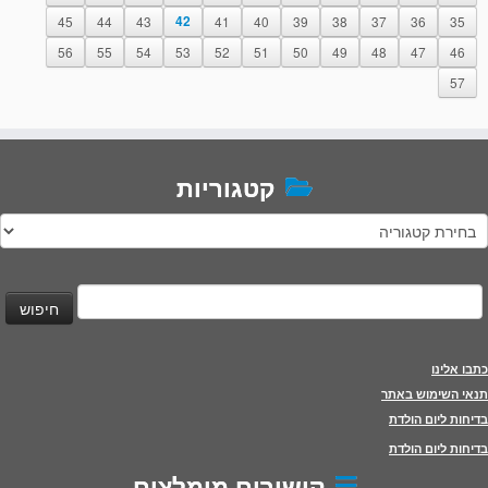
45
44
43
42
41
40
39
38
37
36
35
56
55
54
53
52
51
50
49
48
47
46
57
קטגוריות
טגוריות
יפוש:
כתבו אלינו
תנאי השימוש באתר
בדיחות ליום הולדת
בדיחות ליום הולדת
קישורים מומלצים