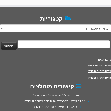
קטגוריות
טגוריות
יפוש:
כתבו אלינו
תנאי השימוש באתר
בדיחות ליום הולדת
בדיחות ליום הולדת
קישורים מומלצים
האתר הגדול לדפי צביעה להדפסה ואונליין
טריוויה קידס – מבחר ענק של חידונים לקטנים ולגדולים
בריאותון – מגזין בריאות להורים וילדים