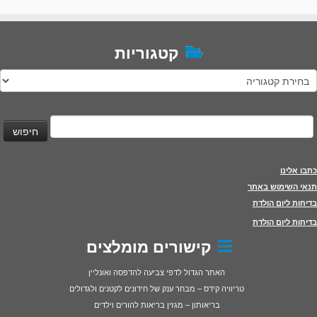
קטגוריות
טגוריות
יפוש:
כתבו אלינו
תנאי השימוש באתר
בדיחות ליום הולדת
בדיחות ליום הולדת
קישורים מומלצים
האתר הגדול לדפי צביעה להדפסה ואונליין
טריוויה קידס – מבחר ענק של חידונים לקטנים ולגדולים
בריאותון – מגזין בריאות להורים וילדים