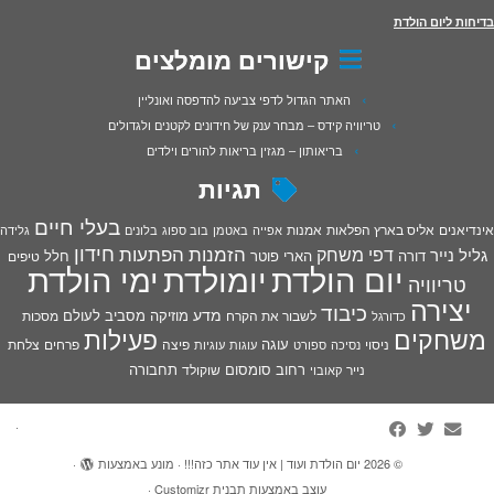
בדיחות ליום הולדת
קישורים מומלצים
האתר הגדול לדפי צביעה להדפסה ואונליין
טריוויה קידס – מבחר ענק של חידונים לקטנים ולגדולים
בריאותון – מגזין בריאות להורים וילדים
תגיות
בעלי חיים
אינדיאנים
אליס בארץ הפלאות
אמנות
אפייה
באטמן
בוב ספוג
בלונים
גלידה
חידון
הפתעות
דפי משחק
הזמנות
גליל נייר
דורה
הארי פוטר
חלל
טיפים
יום הולדת
יומולדת
ימי הולדת
טריוויה
יצירה
כיבוד
מדע
מוזיקה
מסביב לעולם
מסכות
לשבור את הקרח
כדורגל
פעילות
משחקים
עוגה
פיצה
פרחים
צלחת
ניסוי
נסיכה
ספורט
עוגות
עוגיות
רחוב סומסום
תחבורה
נייר
שוקולד
קאובוי
·
© 2026
יום הולדת ועוד | אין עוד אתר כזה!!!
·
מונע באמצעות
·
עוצב באמצעות
תבנית Customizr
·