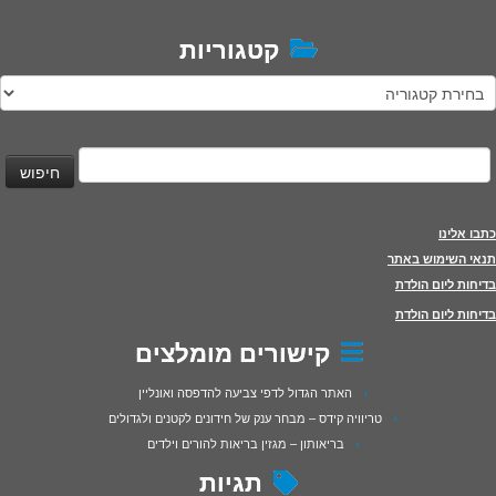
קטגוריות
טגוריות
יפוש:
כתבו אלינו
תנאי השימוש באתר
בדיחות ליום הולדת
בדיחות ליום הולדת
קישורים מומלצים
האתר הגדול לדפי צביעה להדפסה ואונליין
טריוויה קידס – מבחר ענק של חידונים לקטנים ולגדולים
בריאותון – מגזין בריאות להורים וילדים
תגיות