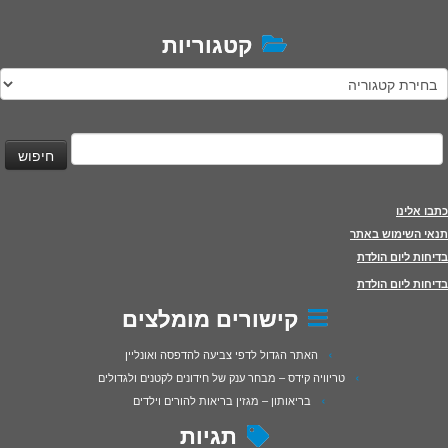
קטגוריות
טגוריות
יפוש:
כתבו אלינו
תנאי השימוש באתר
בדיחות ליום הולדת
בדיחות ליום הולדת
קישורים מומלצים
האתר הגדול לדפי צביעה להדפסה ואונליין
טריוויה קידס – מבחר ענק של חידונים לקטנים ולגדולים
בריאותון – מגזין בריאות להורים וילדים
תגיות