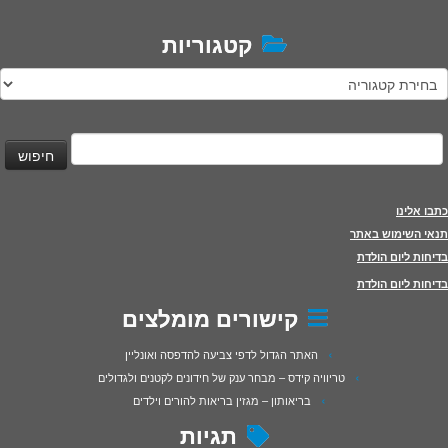
קטגוריות
טגוריות
יפוש:
כתבו אלינו
תנאי השימוש באתר
בדיחות ליום הולדת
בדיחות ליום הולדת
קישורים מומלצים
האתר הגדול לדפי צביעה להדפסה ואונליין
טריוויה קידס – מבחר ענק של חידונים לקטנים ולגדולים
בריאותון – מגזין בריאות להורים וילדים
תגיות