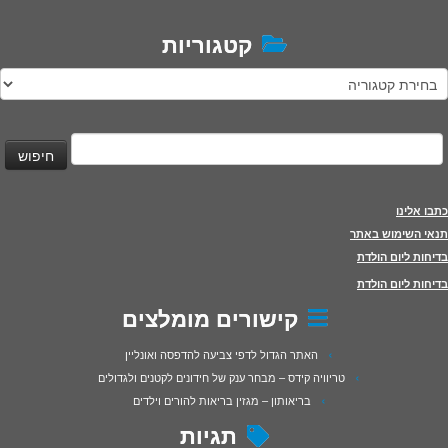
קטגוריות
טגוריות
יפוש:
כתבו אלינו
תנאי השימוש באתר
בדיחות ליום הולדת
בדיחות ליום הולדת
קישורים מומלצים
האתר הגדול לדפי צביעה להדפסה ואונליין
טריוויה קידס – מבחר ענק של חידונים לקטנים ולגדולים
בריאותון – מגזין בריאות להורים וילדים
תגיות