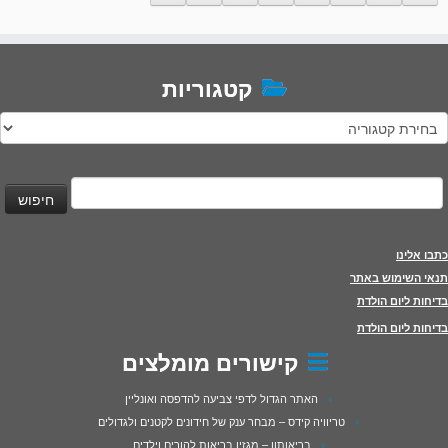
קטגוריות
טגוריות
יפוש:
כתבו אלינו
תנאי השימוש באתר
בדיחות ליום הולדת
בדיחות ליום הולדת
קישורים מומלצים
האתר הגדול לדפי צביעה להדפסה ואונליין
טריוויה קידס – מבחר ענק של חידונים לקטנים ולגדולים
בריאותון – מגזין בריאות להורים וילדים