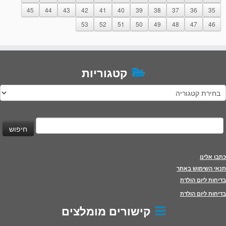
45
44
43
42
41
40
39
38
37
36
35
53
52
51
50
49
48
47
46
קטגוריות
טגוריות
יפוש:
כתבו אלינו
תנאי השימוש באתר
בדיחות ליום הולדת
בדיחות ליום הולדת
קישורים מומלצים