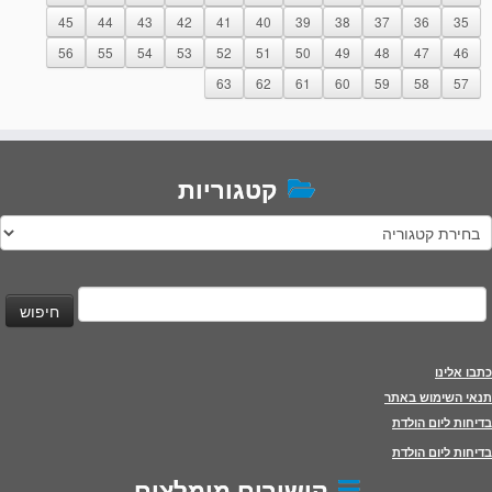
45
44
43
42
41
40
39
38
37
36
35
56
55
54
53
52
51
50
49
48
47
46
63
62
61
60
59
58
57
קטגוריות
טגוריות
יפוש:
כתבו אלינו
תנאי השימוש באתר
בדיחות ליום הולדת
בדיחות ליום הולדת
קישורים מומלצים