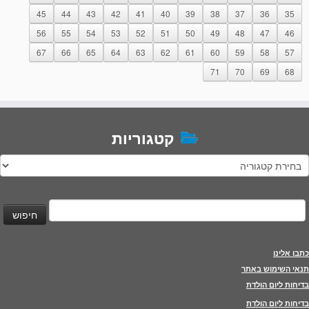
45
44
43
42
41
40
39
38
37
36
35
56
55
54
53
52
51
50
49
48
47
46
67
66
65
64
63
62
61
60
59
58
57
71
70
69
68
קטגוריות
טגוריות
יפוש:
כתבו אלינו
תנאי השימוש באתר
בדיחות ליום הולדת
בדיחות ליום הולדת