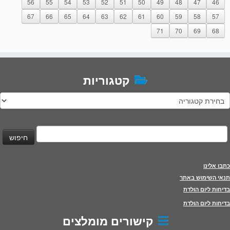
56
55
54
53
52
51
50
49
48
47
46
67
66
65
64
63
62
61
60
59
58
57
71
70
69
68
קטגוריות
טגוריות
יפוש:
כתבו אלינו
תנאי השימוש באתר
בדיחות ליום הולדת
בדיחות ליום הולדת
קישורים מומלצים