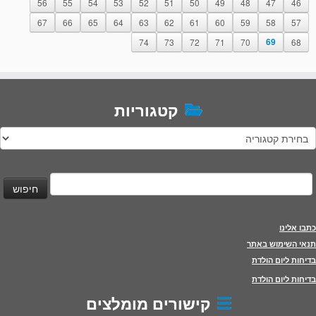
56
55
54
53
52
51
50
49
48
47
46
67
66
65
64
63
62
61
60
59
58
57
74
73
72
71
70
69
68
קטגוריות
טגוריות
יפוש:
כתבו אלינו
תנאי השימוש באתר
בדיחות ליום הולדת
בדיחות ליום הולדת
קישורים מומלצים