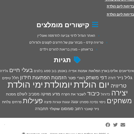
בדיחות ליום הולדת
בדיחות ליום הולדת
קישורים מומלצים
האתר הגדול לדפי צביעה להדפסה ואונליין
טריוויה קידס – מבחר ענק של חידונים לקטנים ולגדולים
בריאותון – מגזין בריאות להורים וילדים
תגיות
בעלי חיים
אינדיאנים
אליס בארץ הפלאות
אמנות
אפייה
באטמן
בוב ספוג
בלונים
גלידה
חידון
הפתעות
דפי משחק
הזמנות
גליל נייר
דורה
הארי פוטר
חלל
טיפים
יום הולדת
יומולדת
ימי הולדת
טריוויה
יצירה
כיבוד
מדע
מוזיקה
מסביב לעולם
מסכות
לשבור את הקרח
כדורגל
פעילות
משחקים
עוגה
פיצה
פרחים
צלחת
ניסוי
נסיכה
ספורט
עוגות
עוגיות
רחוב סומסום
תחבורה
נייר
שוקולד
קאובוי
·