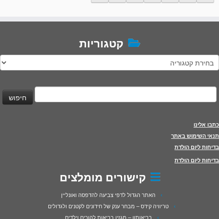
קטגוריות
טגוריות
יפוש:
כתבו אלינו
תנאי השימוש באתר
בדיחות ליום הולדת
בדיחות ליום הולדת
קישורים מומלצים
האתר הגדול לדפי צביעה להדפסה ואונליין
טריוויה קידס – מבחר ענק של חידונים לקטנים ולגדולים
בריאותון – מגזין בריאות להורים וילדים