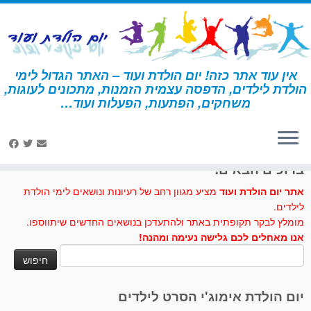
לג
תוכן
אין עוד אתר כזה! יום הולדת ועוד – האתר הגדול לימי
הולדת לילדים, הדפסה עצמית הזמנות, מתכונים לעוגות,
דף הבית
»
בעלי חיים
»
הזמנות בעלי חיים
משחקים, הפתעות, הפעלות ועוד…
לחצו לנו לייק בפייסבוק
ברוכים הבאים!
אתר יום הולדת ועוד
מציע מגוון רחב של רעיונות ונושאים לימי הולדת
לילדים.
מומלץ לבקר תקופתית באתר ולהתעדכן בנושאים החדשים שיתווספו.
אנו מאחלים לכם גלישה נעימה ומהנה!
חיפוש:
יום הולדת אימוג'י הסרט לילדים