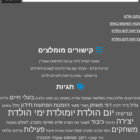
כתבו אלינו
תנאי השימוש באתר
בדיחות ליום הולדת
בדיחות ליום הולדת
קישורים מומלצים
האתר הגדול לדפי צביעה להדפסה ואונליין
טריוויה קידס – מבחר ענק של חידונים לקטנים ולגדולים
בריאותון – מגזין בריאות להורים וילדים
תגיות
בעלי חיים
אינדיאנים
אליס בארץ הפלאות
אמנות
אפייה
באטמן
בוב ספוג
בלונים
גלידה
חידון
הפתעות
דפי משחק
הזמנות
גליל נייר
דורה
הארי פוטר
חלל
טיפים
יום הולדת
יומולדת
ימי הולדת
טריוויה
יצירה
כיבוד
מדע
מוזיקה
מסביב לעולם
מסכות
לשבור את הקרח
כדורגל
פעילות
משחקים
עוגה
פיצה
פרחים
צלחת
ניסוי
נסיכה
ספורט
עוגות
עוגיות
רחוב סומסום
תחבורה
נייר
שוקולד
קאובוי