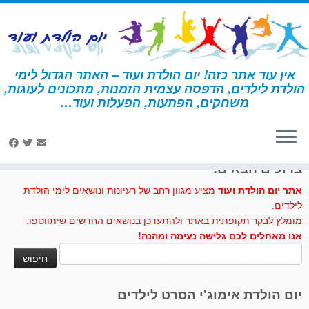
לג
תוכן
אין עוד אתר כזה! יום הולדת ועוד – האתר הגדול לימי
הולדת לילדים, הדפסה עצמית הזמנות, מתכונים לעוגות,
דף הבית
»
הזמנות ליום הולדת
»
הזמנות כדורסל
משחקים, הפתעות, הפעלות ועוד…
לחצו לנו לייק בפייסבוק
ברוכים הבאים!
אתר יום הולדת ועוד
מציע מגוון רחב של רעיונות ונושאים לימי הולדת
לילדים.
מומלץ לבקר תקופתית באתר ולהתעדכן בנושאים החדשים שיתווספו.
אנו מאחלים לכם גלישה נעימה ומהנה!
חיפוש:
יום הולדת אימוג'י הסרט לילדים