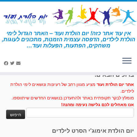
לג
תוכן
אין עוד אתר כזה! יום הולדת ועוד – האתר הגדול לימי
הולדת לילדים, הדפסה עצמית הזמנות, מתכונים לעוגות,
דף הבית
»
הזמנות ליום הולדת
»
הזמנות ליום הולדת קשת בענן
משחקים, הפתעות, הפעלות ועוד…
לחצו לנו לייק בפייסבוק
ברוכים הבאים!
אתר יום הולדת ועוד
מציע מגוון רחב של רעיונות ונושאים לימי הולדת
לילדים.
מומלץ לבקר תקופתית באתר ולהתעדכן בנושאים החדשים שיתווספו.
אנו מאחלים לכם גלישה נעימה ומהנה!
חיפוש:
יום הולדת אימוג'י הסרט לילדים