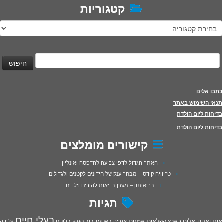
קטגוריות
טגוריות
יפוש:
כתבו אלינו
תנאי השימוש באתר
בדיחות ליום הולדת
בדיחות ליום הולדת
קישורים מומלצים
האתר הגדול לדפי צביעה להדפסה ואונליין
טריוויה קידס – מבחר ענק של חידונים לקטנים ולגדולים
בריאותון – מגזין בריאות להורים וילדים
תגיות
בעלי חיים
אינדיאנים
אליס בארץ הפלאות
אמנות
אפייה
באטמן
בוב ספוג
בלונים
גלידה