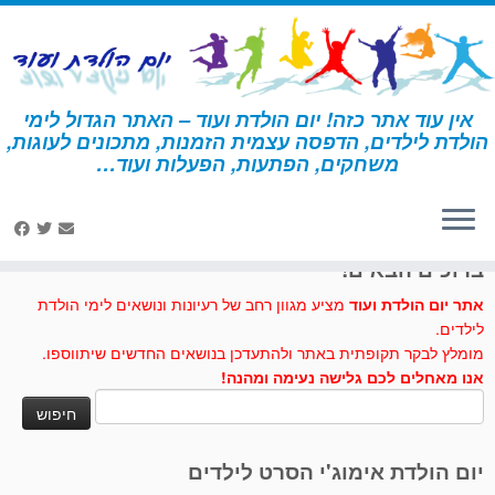
לג
תוכן
אין עוד אתר כזה! יום הולדת ועוד – האתר הגדול לימי
הולדת לילדים, הדפסה עצמית הזמנות, מתכונים לעוגות,
דף הבית
»
הזמנות ליום הולדת
»
הזמנות ליום הולדת שוקולד
משחקים, הפתעות, הפעלות ועוד…
לחצו לנו לייק בפייסבוק
ברוכים הבאים!
אתר יום הולדת ועוד
מציע מגוון רחב של רעיונות ונושאים לימי הולדת
לילדים.
מומלץ לבקר תקופתית באתר ולהתעדכן בנושאים החדשים שיתווספו.
אנו מאחלים לכם גלישה נעימה ומהנה!
חיפוש:
יום הולדת אימוג'י הסרט לילדים