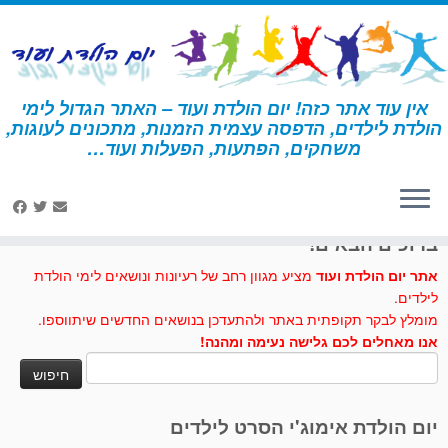
לג
תוכן
אין עוד אתר כזה! יום הולדת ועוד – האתר הגדול לימי
הולדת לילדים, הדפסה עצמית הזמנות, מתכונים לעוגות,
דף הבית
»
הזמנות ליום הולדת
»
הזמנות ליום הולדת קרקס
משחקים, הפתעות, הפעלות ועוד…
לחצו לנו לייק בפייסבוק
ברוכים הבאים!
אתר יום הולדת ועוד
מציע מגוון רחב של רעיונות ונושאים לימי הולדת
לילדים.
מומלץ לבקר תקופתית באתר ולהתעדכן בנושאים החדשים שיתווספו.
אנו מאחלים לכם גלישה נעימה ומהנה!
חיפוש:
יום הולדת אימוג'י הסרט לילדים