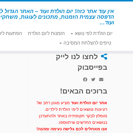
לג
תוכן
אין עוד אתר כזה! יום הולדת ועוד – האתר הגדול לי
הדפסה עצמית הזמנות, מתכונים לעוגות, משחקי
ועוד…
יום הולדת לפי נושא
הזמנות ליום הולדת
הפתעות ליו
דף הבית
»
דינוזאור
»
הפתעות דינוזאור
טיפים להצלחת המסיבה
לחצו לנו לייק
בפייסבוק
ברוכים הבאים!
אתר יום הולדת ועוד
מציע מגוון רחב של
רעיונות ונושאים לימי הולדת לילדים.
מומלץ לבקר תקופתית באתר ולהתעדכן
בנושאים החדשים שיתווספו.
אנו מאחלים לכם גלישה נעימה ומהנה!