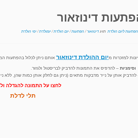
תעות דינוזאור
הפתעות ליום הולדת
תויג
דינוזאור
/
הפתעות
/
יום הולדת
/
יומולדת
/
ימי הולדת
יום ההולדת דינוזאור
ונות למזכרות מ
אותם ניתן לכלול בהפתעות המ
וסימניות
– להדפיס את התמונות להדביק לבריסטול ולגזור.
להדביק אותן על נייר מדבקות מתאים (ניתן גם לחלק אותן כמות שהן, ללא ני
לחצו על התמונה להגדלה ול
תלי לדלת